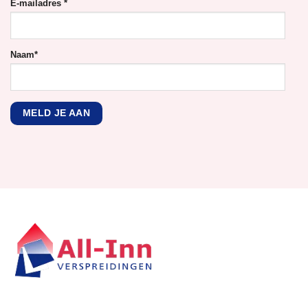
E-mailadres
*
Naam
*