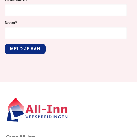
Naam
*