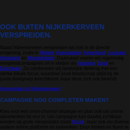
OOK BUITEN NIJKERKERVEEN
VERSPREIDEN.
Naast Nijkerkerveen verspreiden wij ook in de directe
omgeving, zoals in
Nijkerk
,
Hoevelaken
,
Amersfoort
,
Leusden
,
Hoogland
en
Woudenberg
. Daarnaast voeren wij regelmatig
verspreidcampagnes uit in steden als
Haarlem
,
Zeist
en
Enschede
. Zo combineren wij landelijke dekking met een
sterke lokale focus, waardoor jouw boodschap altijd bij de
juiste doelgroep terechtkomt, waar deze zich ook bevindt.
Verspreiden in Nijkerkerveen!
CAMPAGNE NOG COMPLETER MAKEN?
Kies voor een omni-channel strategie en plan ook uw online
advertenties bij ons in. Uw campagne kan daarbij zichtbaar
worden op grote nieuwssites zoals
NU.nl
, maar ook via diverse
andere online platforms en netwerken. Door folders en flyers te