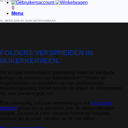
ALTIJD DICHTBIJ.
0
Menu
AL MEER DAN 40 JAAR BETROUWBAAR.
FOLDERS VERSPREIDEN IN
NIJKERKERVEEN.
Wil je jouw boodschap of aanbieding onder de aandacht
brengen bij inwoners van Nijkerkerveen? Ontdek de
mogelijkheden en voordelen van een professionele
folderverspreiding. Bereik precies de wijken en doelgroepen
die voor jou belangrijk zijn.
Plan eenvoudig zelf jouw verspreiding in via
ons online
platform
of laat ons je adviseren over de meest effectieve
aanpak. Zo weet je zeker dat jouw folders op het juiste
moment, bij de juiste mensen, op de mat vallen.