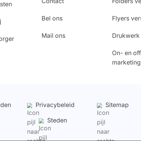
Contact
Folders v
sten
Bel ons
Flyers ve
j
Mail ons
Drukwerk 
orger
On- en off
marketing
rden
Privacybeleid
Sitemap
Steden