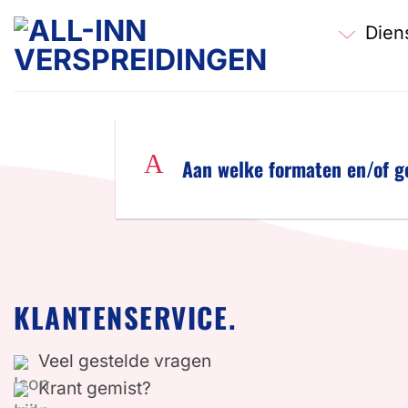
Ga
Dien
naar
inhoud
A
Aan welke formaten en/of ge
KLANTENSERVICE.
Veel gestelde vragen
Krant gemist?