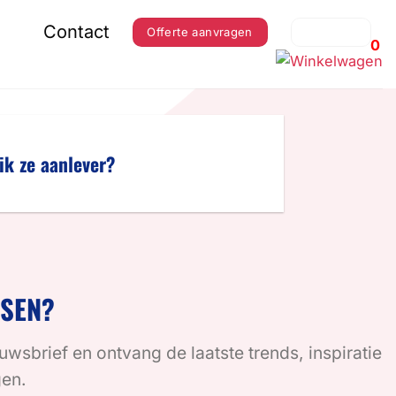
Contact
Offerte aanvragen
Inloggen
0
ik ze aanlever?
SSEN?
euwsbrief en ontvang de laatste trends, inspiratie
gen.