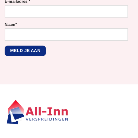
E-mailadres
*
Naam
*