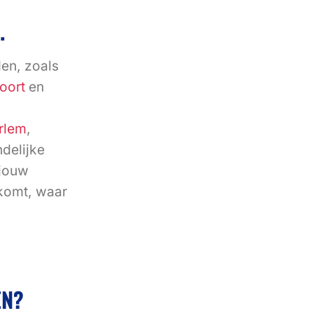
.
den, zoals
oort
en
rlem
,
ndelijke
 jouw
tkomt, waar
EN?