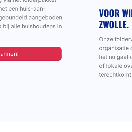
 met een huis-aan-
VOOR WI
s gebundeld aangeboden.
ZWOLLE.
bij alle huishoudens in
Onze folderv
organisatie 
lannen!
het nu gaat 
of lokale o
terechtkomt 