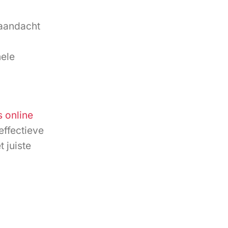
 aandacht
nele
 online
effectieve
 juiste