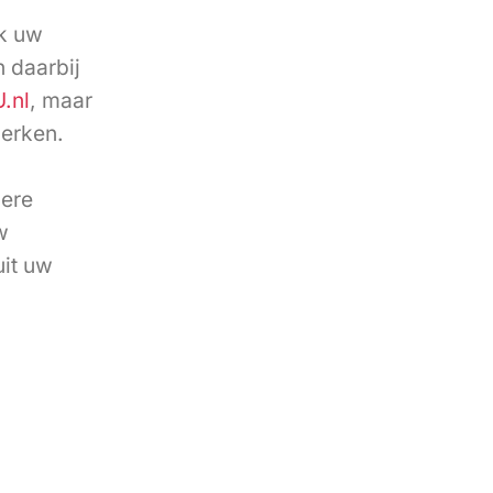
ok uw
 daarbij
.nl
, maar
werken.
dere
w
it uw