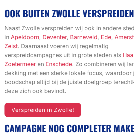
OOK BUITEN ZWOLLE VERSPREIDEN
Naast Zwolle verspreiden wij ook in andere ste
in
Apeldoorn
,
Deventer
,
Barneveld
,
Ede
,
Amersf
Zeist
. Daarnaast voeren wij regelmatig
verspreidcampagnes uit in grote steden als
Haa
Zoetermeer
en
Enschede
. Zo combineren wij la
dekking met een sterke lokale focus, waardoor
boodschap altijd bij de juiste doelgroep terech
deze zich ook bevindt.
Verspreiden in Zwolle!
CAMPAGNE NOG COMPLETER MAK