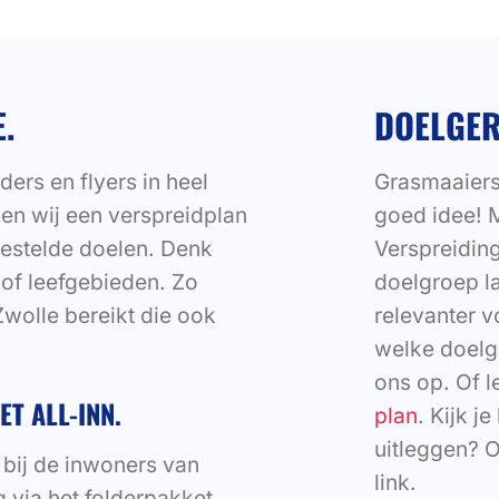
.
DOELGER
ders en flyers in heel
Grasmaaiers
en wij een verspreidplan
goed idee! 
 gestelde doelen. Denk
Verspreiding
of leefgebieden. Zo
doelgroep l
wolle bereikt die ook
relevanter v
welke doelg
ons op. Of 
T ALL-INN.
plan
. Kijk j
uitleggen? 
 bij de inwoners van
link.
 via het folderpakket