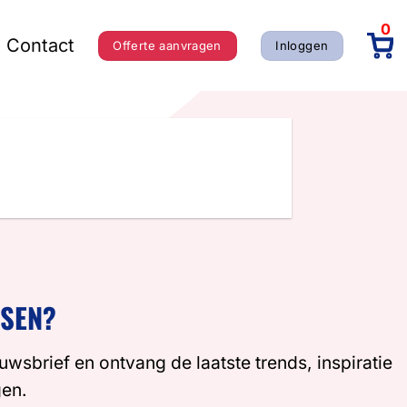
0
Contact
Offerte aanvragen
Inloggen
SSEN?
euwsbrief en ontvang de laatste trends, inspiratie
gen.