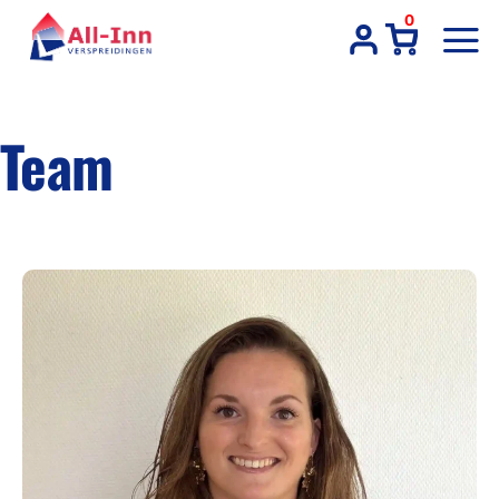
Ga
0
naar
inhoud
Team