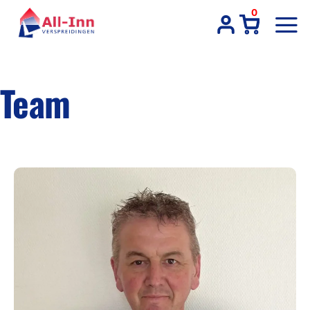
Ga
0
naar
inhoud
Team