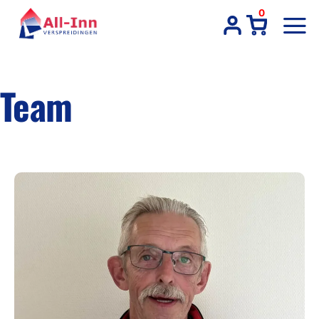
Ga
0
naar
inhoud
Team