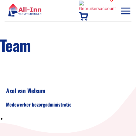
0
Ga
naar
inhoud
Team
Axel van Welsum
Medewerker bezorgadministratie