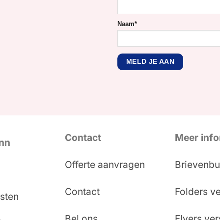
Naam
*
Contact
Meer info
Inn
Offerte aanvragen
Brievenbu
Contact
Folders v
sten
Bel ons
Flyers ve