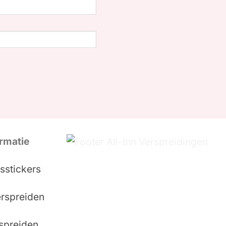
rmatie
sstickers
erspreiden
rspreiden