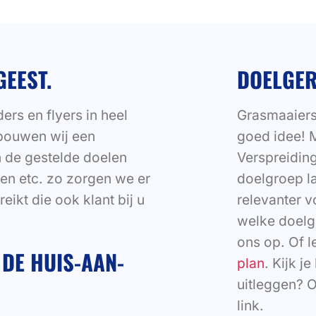
GEEST.
DOELGER
ders en flyers in heel
Grasmaaiers
bouwen wij een
goed idee! 
n de gestelde doelen
Verspreiding
en etc. zo zorgen we er
doelgroep l
ikt die ook klant bij u
relevanter v
welke doelg
ons op. Of 
DE HUIS-AAN-
plan
. Kijk j
uitleggen? 
link.