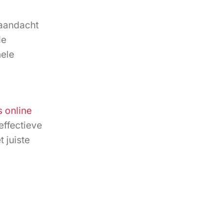
 aandacht
de
nele
 online
effectieve
 juiste