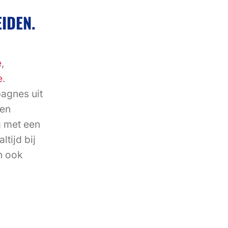
IDEN.
e
,
e
.
agnes uit
 en
g met een
tijd bij
h ook